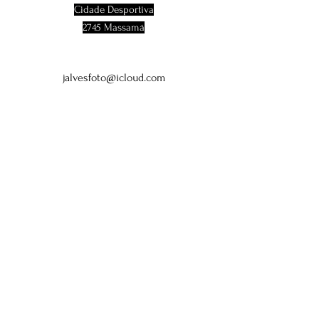
Cidade Desportiva
2745 Massamá
jalvesfoto@icloud.com
Tel:
919706590
© 2023 by Jorge Alves Proudly
created with
Wix.com
Facebook
Instagram
Linkedin